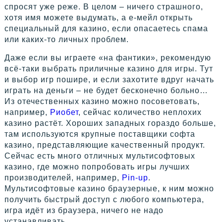
спросят уже реже. В целом – ничего страшного,
хотя имя можете выдумать, а е-мейл открыть
специальный для казино, если опасаетесь спама
или каких-то личных проблем.
Даже если вы играете «на фантики», рекомендую
всё-таки выбрать приличные казино для игры. Тут
и выбор игр пошире, и если захотите вдруг начать
играть на деньги – не будет бесконечно больно…
Из отечественных казино можно посоветовать,
например,
Риобет
, сейчас количество неплохих
казино растёт. Хороших западных гораздо больше,
там используются крупные поставщики софта
казино, представляющие качественный продукт.
Сейчас есть много отличных мультисофтовых
казино, где можно попробовать игры лучших
производителей, например,
Pin-up
.
Мультисофтовые казино браузерные, к ним можно
получить быстрый доступ с любого компьютера,
игра идёт из браузера, ничего не надо
устанавливать.